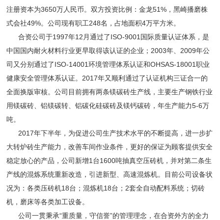
注册资本为3650万人民币。双方投资比例：金龙51%，黑崎播磨株
式会社49%。公司现有职工248名，占地面积4万平方米。
合资公司于1997年12月通过了ISO-9001国际质量认证体系，是
中国国内耐火材料行业更早取得该认证的企业；2003年、2009年公
司又分别通过了ISO-14001环境管理体系认证和OHSAS-18001职业
健康安全管理体系认证。2017年又顺利通过了认证机构三证合一的
全面换版审核。公司目前拥有两条镁碳砖生产线，主要生产钢铁行业
用镁碳砖、铝镁碳转、铝碳化硅碳砖及镁钙碳砖，年生产能力5-6万
吨。
2017年下半年，为促进公司生产技术水平的不断提高，进一步扩
大转炉砖生产能力，改善车间作业条件，更好的保证为顾客提供安全
稳定放心的产品，公司新增1台1600吨抽真空压砖机，并对第二条生
产线的混炼系统重新改造，引进新型、高速混炼机。目前公司设备状
况为：各类压砖机18台；混炼机18台；2套全自动配料系统；切砖
机，磨床等各类加工设备。
公司一贯秉承“重质量，守信誉”的管理理念，在合资外方的全力