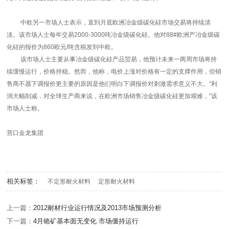
中欧另一市场人士表示，直到月底欧洲冶金级碳化硅市场交易将持续清
淡。该市场人士每年交易2000-3000吨冶金级碳化硅。他对88#欧洲产冶金级碳
化硅的报价为860欧元/吨含税发到中欧。
该市场人士主要从事冶金级碳化硅产品贸易，他预计未来一两周市场将持
续缓慢运行，价格持稳。然而，他称，电价上涨对价格有一定的支撑作用，但销
售商不愿下调报价更主要的原因是他们明白下调报价对刺激需求意义不大。“利
润大幅削减，对全球生产商来说，在欧洲市场销售冶金级碳化硅更加艰难，”该
市场人士称。
营口金龙集团
相关标签：
不定形耐火材料
定形耐火材料
上一篇：
2012耐材行业运行情况及2013市场预测分析
下一篇：
4月铬矿基本面无变化 市场僵持运行