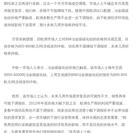
期结束之后再进行采购，过去一个半月市场成交缓慢。市场人士不确定本月底需
求能否复苏，他们称，价格不可能继续下跌。随着中国取消出口配额，冶金级碳
化硅价格严重触底，欧洲多数生产商不会进一步下调报价。由于欧洲经济环境低
迷持续影响下游需求，预计未来几周市场将持续平淡。
尽管采购缓慢，但欧洲市场人士对88#冶金级碳化硅的价格持乐观态度。目
前价格为800-860欧元/吨含税发到中欧。供应商不愿继续下调报价，未来几周价
格将持稳。
中欧一市场人士表示，冶金级碳化硅价格已触底。该市场人士每年交易
3000-4000吨冶金级碳化硅。上周五他接到88#冶金级碳化硅的报价为800-850
欧元/吨含税发到中欧。
然而，该市场人士认为，未来几周市场需求复苏的可能性不大，销售商有
可能下调报价。2012年年底价格大幅下跌之后，欧洲生产商的利润严重缩减，
多数中国供应商也不愿下调报价。很多供应商也清楚小幅下调报价并不会带动疲
软的需求复苏，从一些关键的下游行业形势来看，保持乐观的态度更重要。“销
售商也明白采购疲软是受低迷的经济前景的影响，而不是目前的价格水平。因
此，为避免遭受损失他们维持报价稳定，”该市场人士称。