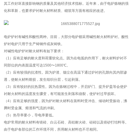
其工作好坏直接影响钢的质量及其他经济技术指标。近年来，由于电炉炼钢的强
化和革新，也要求炉衬耐火材料材质、砌筑等方面有相应的改进。
电炉炉衬有碱性和酸性两种。目前，大部分电炉都采用碱性耐火材料炉衬。酸性
炉衬电炉只用于生产铸钢件或灰铸铁。
对碱性电炉炉衬耐火材料有如下要求：
（1）应有足够的耐火度和荷重软化点。因为在电弧的作用下，耐火材料炉衬不
同部位的内表面温度可达1500〜1800℃。
（2）应有较强的抗渣性。因为炉渣、烟尘在高温下通过炉衬的孔隙向其内部渗
透，使耐火材料熔损，发生组织分层，引起剥落。
（3）应有较好的抗热震性。因为在炼钢过程中，开启炉门、提升炉盖等会使炉
衬耐火材料的温度发生骤变，有可能发生剥落和崩裂，使炉衬过早损坏。
（4）应有足够的强度，因为炉衬耐火材料在装料时受冲击、倾动时受振动，沸
腾时受金属、熔渣和气流的冲刷。
（5）热导率要小，导电率要低。
电炉常用的耐火材料有镁砖、白云石砖、高铝耐火砖、硅砖以及镁砂打结料等。
由于电炉各部位的工作环境不同，所用耐火材料也不尽相同。