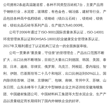
公司拥有2条超高温隧道窑，各种不同类型压砖机7台，主要产品用
于钢铁行业，水泥窑，玻璃窑，有色金色，铜冶炼，建材等行业。产
品包括各种高中低档镁砖，镁铬砖（镁白云石砖），镁锆砖，镁铁
砖，镁铝尖晶石砖等系列产品，生产能力为40,000吨。
公司于2006年通过了ISO-9001国际质量体系认证，ISO-14001
环境管理体系认证和OHSAS-18001职业健康安全管理体系认证。
2017年又顺利通过了认证机构三证合一的全面换版审核。
公司一贯秉承“重质量，守信誉”的管理理念，产品出口范围不断
扩大，出口比例不断增加，目前已大量出口到德国、韩国、美国、泰
国、日本、越南、菲律宾、俄罗斯、乌克兰、阿根廷、委内瑞拉、智
利、伊朗、巴基斯坦等二十几个和地区，出口比例达到50%以上。国
内除供给首钢、迁钢、京塘钢厂、包钢、南钢、常州中天、苏钢、山
东日照、山东永峰等十几家大中型钢铁企业之外还供给安徽海螺集
团、中国建材集团公司、中国材料科工集团等大型水泥企业。生产产
品以质量稳定而长期得到了国内外钢铁企业的好评。