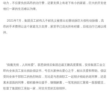
动力，不仅要负担高昂的治疗费，还要支撑上有老下有小的家庭，巨大的开支使
他们一家的生活难以为继。
2021年7月，集团员工郝伟儿子郝兆义被查出右髂动脉巨大假性动脉瘤，高
昂的手术费用让这个家庭无力支撑，家里早已花光所有积蓄，后续治疗已难以维
持。
“病魔无情，人间有爱”。获悉病情后集团总裁王鹏高度重视，安排集团工会立
即向全体员工发出捐款倡议书，号召大家伸出爱心之手，献出关爱和帮助。倡议
受到全体干部职工的热烈响应，无论是与患病职工一起朝夕相处的老同事，还是
素未谋面的同事，都积极伸出援手，慷慨解囊，一笔笔捐款汇聚着一股股暖流，
彰显了集团职工亲如一家，同甘共苦的互助情怀。