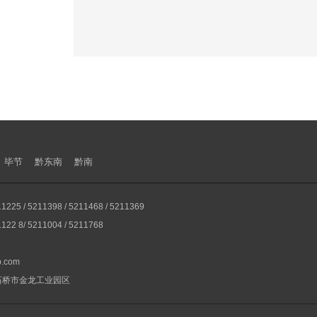
毕节
黔东南
黔南
225 / 5211398 / 5211468 / 5211369
22 8/ 5211004 / 5211768
p.com
石桥市金龙工业园区