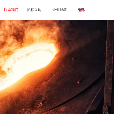
联系我们
招标采购
企业邮箱