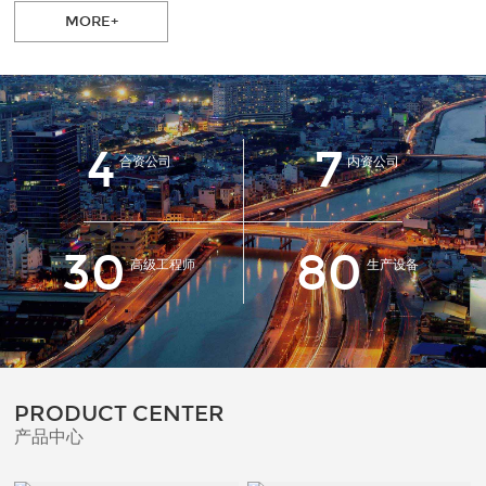
MORE+
4
7
合资公司
内资公司
30
80
高级工程师
生产设备
PRODUCT CENTER
产品中心