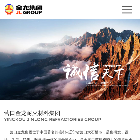
营口金龙耐火材料集团
YINGKOU JINLONG REFRACTORIES GROUP
营口金龙集团位于中国著名的镁都--辽宁省营口大石桥市，是集研发，设
计，生产，销售，服务 于一体的综合性企业，是全国目前规模较大的镁质耐火