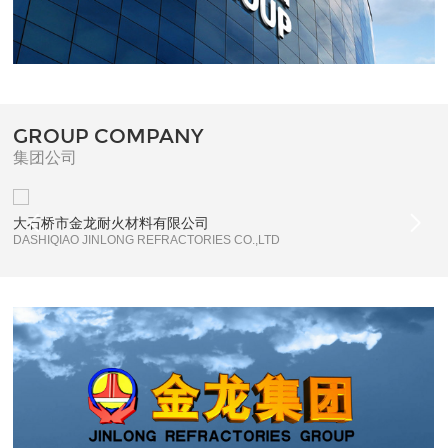
GROUP COMPANY
集团公司
大石桥市金龙耐火材料有限公司
DASHIQIAO JINLONG REFRACTORIES CO.,LTD
Y