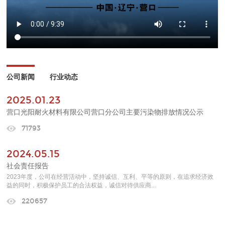
公司新闻
行业动态
2025.01.23
营口光阳耐火材料有限公司营口分公司主要污染物排放情况公示
71793
2024.05.15
社会责任报告
2023年度，公司在经营活动中，坚持诚信、互利、平等的原则，在追求经济效
益的同时，积极保护员工的合法权益，诚信对待供应商...
220657