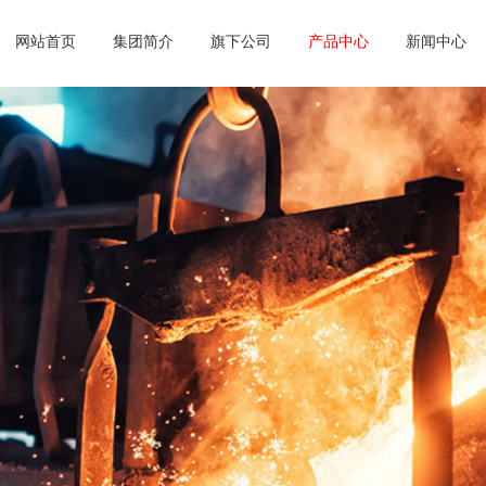
网站首页
集团简介
旗下公司
产品中心
新闻中心