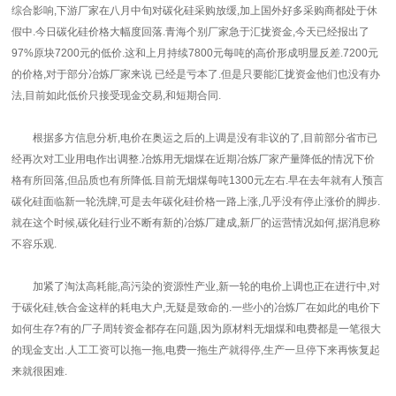
综合影响,下游厂家在八月中旬对碳化硅采购放缓,加上国外好多采购商都处于休
假中.今日碳化硅价格大幅度回落.青海个别厂家急于汇拢资金,今天已经报出了
97%原块7200元的低价.这和上月持续7800元每吨的高价形成明显反差.7200元
的价格,对于部分冶炼厂家来说 已经是亏本了.但是只要能汇拢资金他们也没有办
法,目前如此低价只接受现金交易,和短期合同.
根据多方信息分析,电价在奥运之后的上调是没有非议的了,目前部分省市已
经再次对工业用电作出调整.冶炼用无烟煤在近期冶炼厂家产量降低的情况下价
格有所回落,但品质也有所降低.目前无烟煤每吨1300元左右.早在去年就有人预言
碳化硅面临新一轮洗牌,可是去年碳化硅价格一路上涨,几乎没有停止涨价的脚步.
就在这个时候,碳化硅行业不断有新的冶炼厂建成,新厂的运营情况如何,据消息称
不容乐观.
加紧了淘汰高耗能,高污染的资源性产业,新一轮的电价上调也正在进行中,对
于碳化硅,铁合金这样的耗电大户,无疑是致命的.一些小的冶炼厂在如此的电价下
如何生存?有的厂子周转资金都存在问题,因为原材料无烟煤和电费都是一笔很大
的现金支出.人工工资可以拖一拖,电费一拖生产就得停,生产一旦停下来再恢复起
来就很困难.