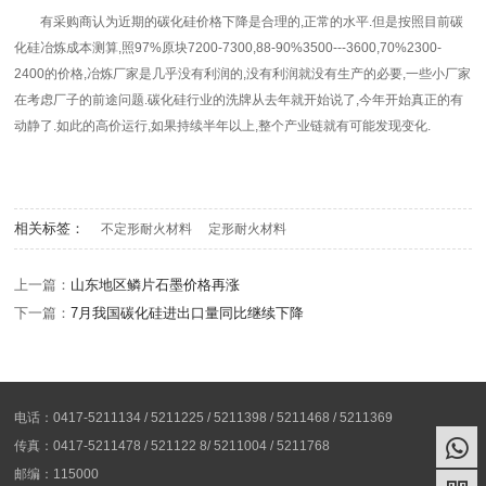
有采购商认为近期的碳化硅价格下降是合理的,正常的水平.但是按照目前碳
化硅冶炼成本测算,照97%原块7200-7300,88-90%3500---3600,70%2300-
2400的价格,冶炼厂家是几乎没有利润的,没有利润就没有生产的必要,一些小厂家
在考虑厂子的前途问题.碳化硅行业的洗牌从去年就开始说了,今年开始真正的有
动静了.如此的高价运行,如果持续半年以上,整个产业链就有可能发现变化.
相关标签：
不定形耐火材料
定形耐火材料
上一篇：
山东地区鳞片石墨价格再涨
下一篇：
7月我国碳化硅进出口量同比继续下降
电话：0417-5211134 / 5211225 / 5211398 / 5211468 / 5211369
传真：0417-5211478 / 521122 8/ 5211004 / 5211768
邮编：115000