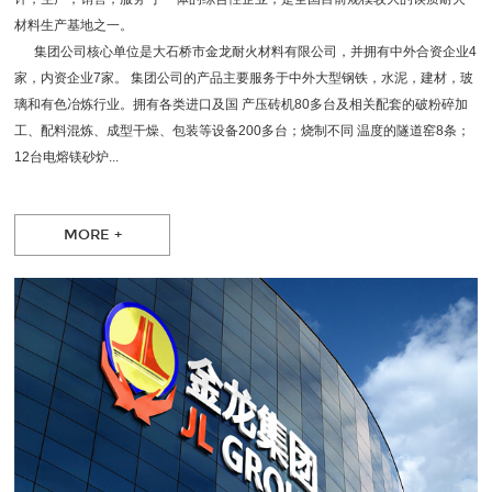
材料生产基地之一。
集团公司核心单位是大石桥市金龙耐火材料有限公司，并拥有中外合资企业4
家，内资企业7家。 集团公司的产品主要服务于中外大型钢铁，水泥，建材，玻
璃和有色冶炼行业。拥有各类进口及国 产压砖机80多台及相关配套的破粉碎加
工、配料混炼、成型干燥、包装等设备200多台；烧制不同 温度的隧道窑8条；
12台电熔镁砂炉...
MORE +