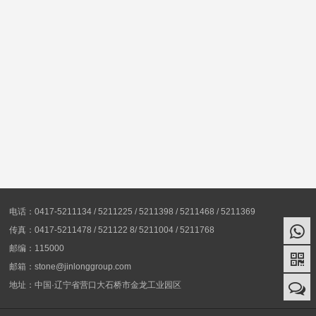
转炉耐火材料
钢包耐火材料
电炉耐火材料
铁水包、鱼雷罐
烧成耐火材料
特种耐火材料
电话：0417-5211134 / 5211225 / 5211398 / 5211468 / 5211369
传真：0417-5211478 / 521122 8/ 5211004 / 5211768
邮编：115000
邮箱：stone@jinlonggroup.com
地址：中国·辽宁省营口大石桥市金龙工业园区