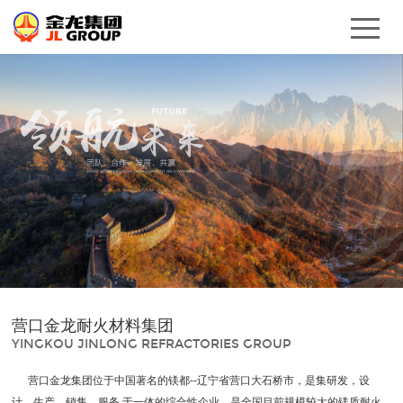
营口金龙耐火材料集团
YINGKOU JINLONG REFRACTORIES GROUP
营口金龙集团位于中国著名的镁都--辽宁省营口大石桥市，是集研发，设
计，生产，销售，服务 于一体的综合性企业，是全国目前规模较大的镁质耐火