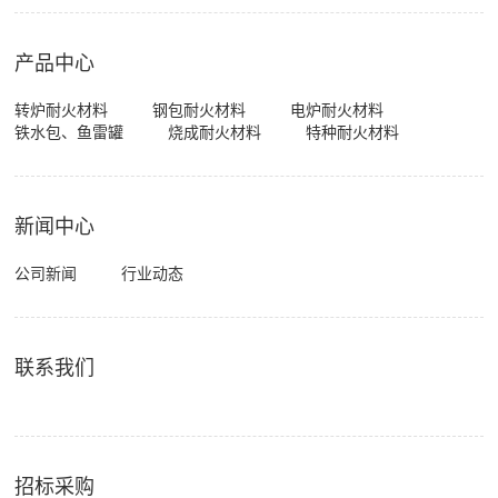
产品中心
转炉耐火材料
钢包耐火材料
电炉耐火材料
铁水包、鱼雷罐
烧成耐火材料
特种耐火材料
新闻中心
公司新闻
行业动态
联系我们
招标采购