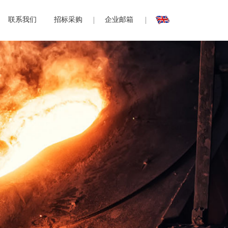
联系我们
招标采购
企业邮箱