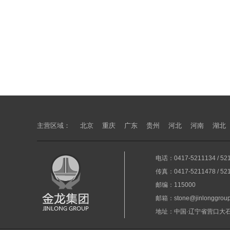
主营区域：
北京
重庆
广东
贵州
河北
河南
湖北
电话：0417-5211134 / 5211
传真：0417-5211478 / 5211
邮编：115000
邮箱：stone@jinlonggrou
地址：中国·辽宁省营口大