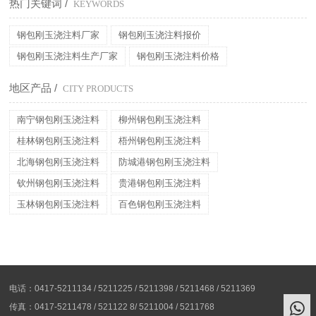
热门关键词 /
KEYWORDS
钢包刚玉浇注料厂家
钢包刚玉浇注料报价
钢包刚玉浇注料生产厂家
钢包刚玉浇注料价格
地区产品 /
CITY PRODUCTS
南宁钢包刚玉浇注料
柳州钢包刚玉浇注料
桂林钢包刚玉浇注料
梧州钢包刚玉浇注料
北海钢包刚玉浇注料
防城港钢包刚玉浇注料
钦州钢包刚玉浇注料
贵港钢包刚玉浇注料
玉林钢包刚玉浇注料
百色钢包刚玉浇注料
电话：0417-5211134 / 5211225 / 5211398 / 5211468 / 5211369
传真：0417-5211478 / 521122 8/ 5211004 / 5211768