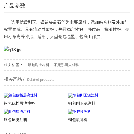
产品参数
选用优质刚玉、镁铝尖晶石等为主要原料，添加结合剂及外加剂
配置而成。具有流动性能好，热震稳定性好、强度高、抗渣性好、使
用寿命高等特点。适用于大型钢包包壁、包底工作层。
相关标签：
钢包耐火材料
不定形耐火材料
相关产品 /
Related products
钢包低档层浇注料
钢包刚玉浇注料
钢包层浇注料
钢包喷补料