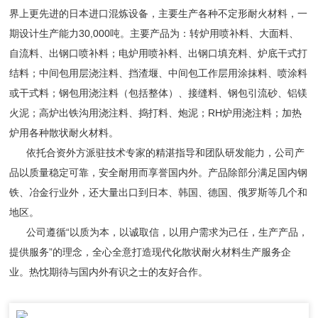
界上更先进的日本进口混炼设备，主要生产各种不定形耐火材料，一
期设计生产能力30,000吨。主要产品为：转炉用喷补料、大面料、
自流料、出钢口喷补料；电炉用喷补料、出钢口填充料、炉底干式打
结料；中间包用层浇注料、挡渣堰、中间包工作层用涂抹料、喷涂料
或干式料；钢包用浇注料（包括整体）、接缝料、钢包引流砂、铝镁
火泥；高炉出铁沟用浇注料、捣打料、炮泥；RH炉用浇注料；加热
炉用各种散状耐火材料。
依托合资外方派驻技术专家的精湛指导和团队研发能力，公司产
品以质量稳定可靠，安全耐用而享誉国内外。产品除部分满足国内钢
铁、冶金行业外，还大量出口到日本、韩国、德国、俄罗斯等几个和
地区。
公司遵循“以质为本，以诚取信，以用户需求为己任，生产产品，
提供服务”的理念，全心全意打造现代化散状耐火材料生产服务企
业。热忱期待与国内外有识之士的友好合作。