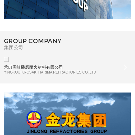
GROUP COMPANY
集团公司
营口黑崎播磨耐火材料有限公司
YINGKOU KROSAKI HARIMA REFRACTORIES CO.,LTD
Y