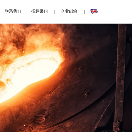
联系我们
招标采购
企业邮箱