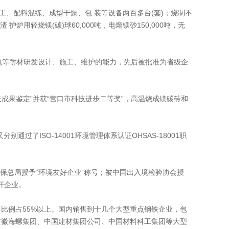
工、配料混练、成型干燥、包 装等设备两百多台(套)；烧制不
 护炉用轻烧镁(碳)球60,000吨，电熔镁砂150,000吨，无
包等耐材研发设计、施工、维护的能力，先后被批准为省级企
成果鉴定”并获“营口市科技进步二等奖”，高温烧成镁碳砖和
通过了ISO-14001环境管理体系认证OHSAS-18001职
环保总局授予“环境友好企业”称号；被中国出入境检验协会授
杆企业。
比例占55%以上。国内销售到十几个大型重点钢铁企业，包
安徽海螺集团、中国建材集团公司、中国材料科工集团等大型