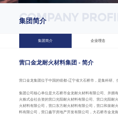
COMPANY PROFI
集团简介
集团简介
企业理念
营口金龙耐火材料集团 - 简介
营口金龙集团位于中国的镁都-辽宁省大石桥市，是集科研、
集团公司核心单位是大石桥市金龙耐火材料有限公司、并拥有
火株式会社合资的营口光阳耐火材料有限公司、营口光阳耐
火材料有限公司，营口东方耐火材料有限公司，营口和泉耐
料有限公司，营口鑫宇房地产开发有限公司，大石桥市金龙