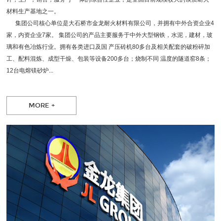
材料生产基地之一。
集团公司核心单位是大石桥市金龙耐火材料有限公司，并拥有中外合资企业4
家，内资企业7家。 集团公司的产品主要服务于中外大型钢铁，水泥，建材，玻
璃和有色冶炼行业。拥有各类进口及国 产压砖机80多台及相关配套的破粉碎加
工、配料混炼、成型干燥、包装等设备200多台；烧制不同 温度的隧道窑8条；
12台电熔镁砂炉...
MORE +