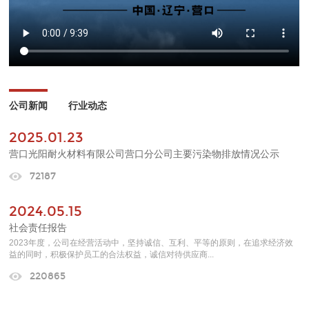
公司新闻
行业动态
2025.01.23
营口光阳耐火材料有限公司营口分公司主要污染物排放情况公示
72187
2024.05.15
社会责任报告
2023年度，公司在经营活动中，坚持诚信、互利、平等的原则，在追求经济效
益的同时，积极保护员工的合法权益，诚信对待供应商...
220865