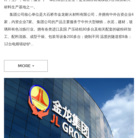
材料生产基地之一。
集团公司核心单位是大石桥市金龙耐火材料有限公司，并拥有中外合资企业4
家，内资企业7家。 集团公司的产品主要服务于中外大型钢铁，水泥，建材，玻
璃和有色冶炼行业。拥有各类进口及国 产压砖机80多台及相关配套的破粉碎加
工、配料混炼、成型干燥、包装等设备200多台；烧制不同 温度的隧道窑8条；
12台电熔镁砂炉...
MORE +