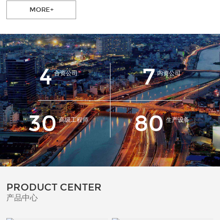
MORE+
4
7
合资公司
内资公司
30
80
高级工程师
生产设备
PRODUCT CENTER
产品中心