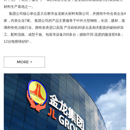
材料生产基地之一。
集团公司核心单位是大石桥市金龙耐火材料有限公司，并拥有中外合资企业4
家，内资企业7家。 集团公司的产品主要服务于中外大型钢铁，水泥，建材，玻
璃和有色冶炼行业。拥有各类进口及国 产压砖机80多台及相关配套的破粉碎加
工、配料混炼、成型干燥、包装等设备200多台；烧制不同 温度的隧道窑8条；
12台电熔镁砂炉...
MORE +