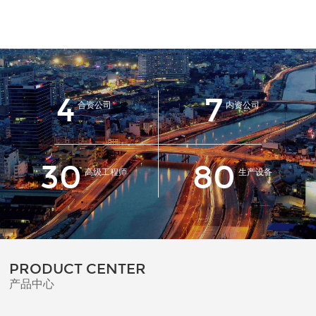
4
7
合资公司
内资公司
30
80
高级工程师
生产设备
PRODUCT CENTER
产品中心