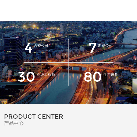
4
7
合资公司
内资公司
30
80
高级工程师
生产设备
PRODUCT CENTER
产品中心