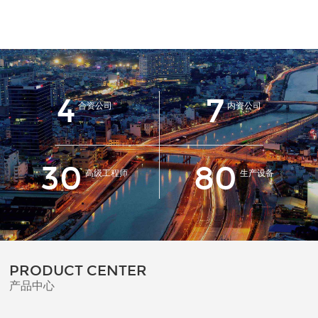
4
7
合资公司
内资公司
30
80
高级工程师
生产设备
PRODUCT CENTER
产品中心