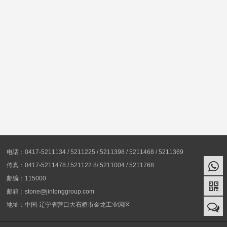
转炉耐火材料
钢包耐火材料
电炉耐火材料
铁水包、鱼雷罐
烧成耐火材料
特种耐火材料
电话：0417-5211134 / 5211225 / 5211398 / 5211468 / 5211369
传真：0417-5211478 / 521122 8/ 5211004 / 5211768
邮编：115000
邮箱：stone@jinlonggroup.com
地址：中国·辽宁省营口大石桥市金龙工业园区