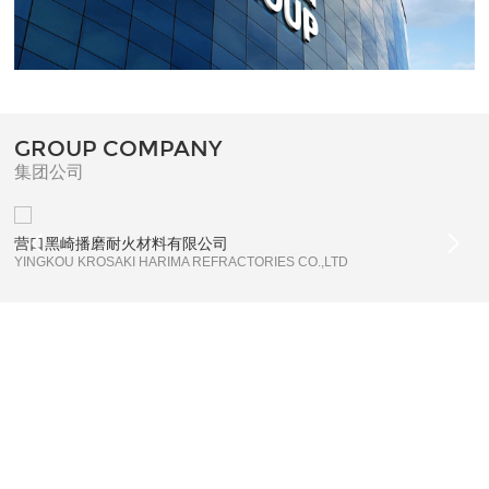
GROUP COMPANY
集团公司
营口黑崎播磨耐火材料有限公司
YINGKOU KROSAKI HARIMA REFRACTORIES CO.,LTD
Y