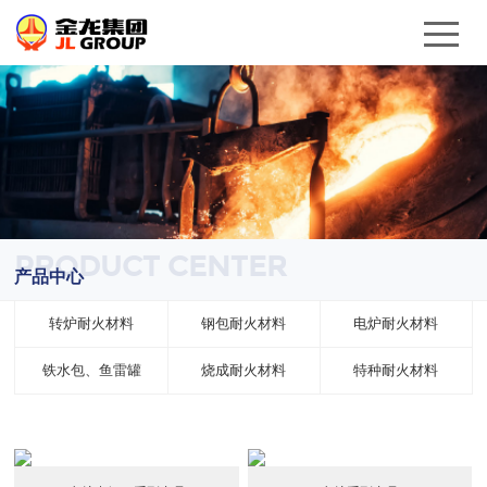
PRODUCT CENTER
产品中心
转炉耐火材料
钢包耐火材料
电炉耐火材料
铁水包、鱼雷罐
烧成耐火材料
特种耐火材料