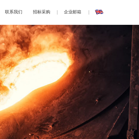
联系我们
招标采购
企业邮箱