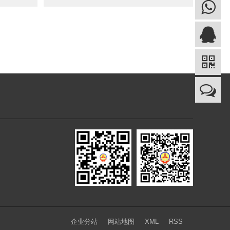
企业分站
网站地图
XML
RSS