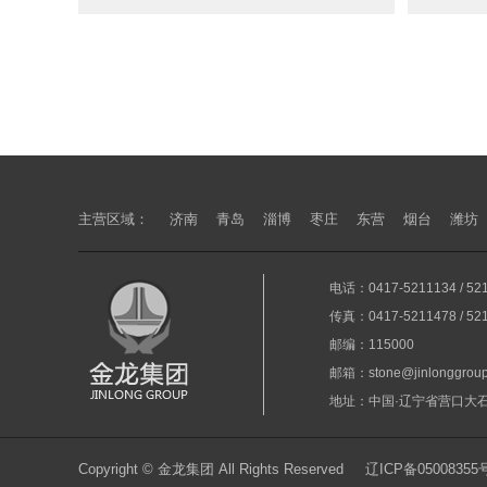
主营区域：
济南
青岛
淄博
枣庄
东营
烟台
潍坊
电话：0417-5211134 / 5211
传真：0417-5211478 / 5211
邮编：115000
邮箱：stone@jinlonggrou
地址：中国·辽宁省营口大
Copyright © 金龙集团 All Rights Reserved
辽ICP备05008355号