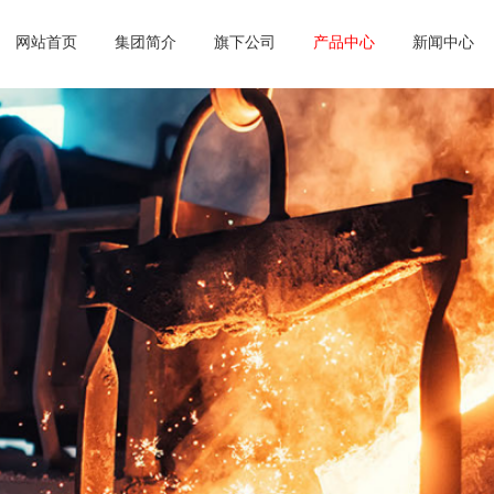
网站首页
集团简介
旗下公司
产品中心
新闻中心