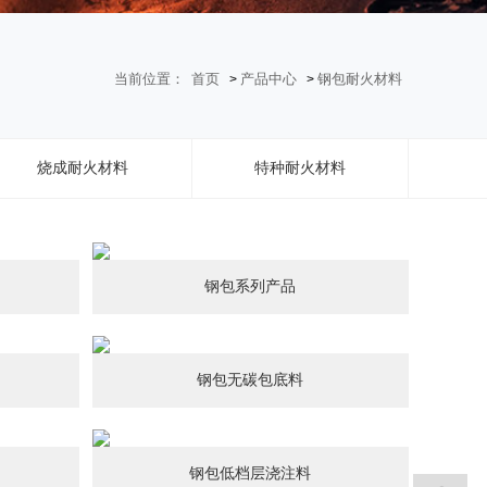
当前位置：
首页
产品中心
钢包耐火材料
>
>
烧成耐火材料
特种耐火材料
钢包系列产品
钢包无碳包底料
钢包低档层浇注料