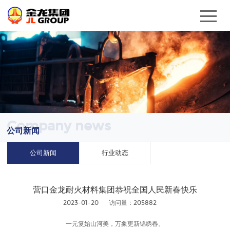
Company news
公司新闻
公司新闻
行业动态
营口金龙耐火材料集团恭祝全国人民新春快乐
2023-01-20
访问量：205882
一元复始山河美，万象更新锦绣春。