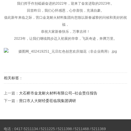
我们挥手作别砥砺奋进的2022年，迎来了奋发进取的2023年。
回首昨日，我们心怀感恩，心存喜悦，充满自豪。
值此新年来临之际，营口金龙耐火材料集团向您致以新春诚挚的问候和美好的祝
福，
恭祝大家新春快乐，万事吉祥！
2023年，让我们继续阔步迈入初展的华章，飞跃奇迹，奔腾万里。
相关标签：
上一篇：
大石桥市金龙耐火材料有限公司--社会责任报告
下一篇：
营口市人大财经委莅临我集团调研
电话：0417-5211134 / 5211225 / 5211398 / 5211468 / 5211369