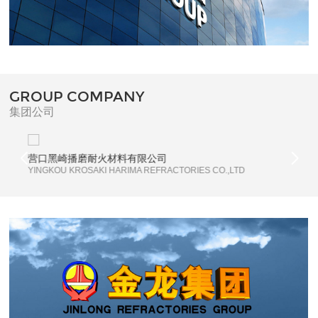
GROUP COMPANY
集团公司
营口黑崎播磨耐火材料有限公司
YINGKOU KROSAKI HARIMA REFRACTORIES CO.,LTD
Y