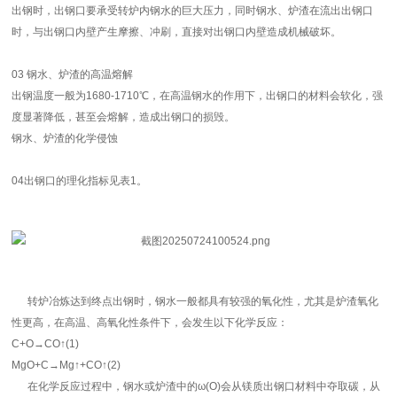
出钢时，出钢口要承受转炉内钢水的巨大压力，同时钢水、炉渣在流出出钢口
时，与出钢口内壁产生摩擦、冲刷，直接对出钢口内壁造成机械破坏。
03 钢水、炉渣的高温熔解
出钢温度一般为1680-1710℃，在高温钢水的作用下，出钢口的材料会软化，强
度显著降低，甚至会熔解，造成出钢口的损毁。
钢水、炉渣的化学侵蚀
04出钢口的理化指标见表1。
转炉冶炼达到终点出钢时，钢水一般都具有较强的氧化性，尤其是炉渣氧化
性更高，在高温、高氧化性条件下，会发生以下化学反应：
C+O→CO↑(1)
MgO+C→Mg↑+CO↑(2)
在化学反应过程中，钢水或炉渣中的ω(O)会从镁质出钢口材料中夺取碳，从