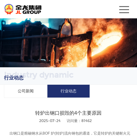
Industry dynamic
行业动态
公司新闻
行业动态
转炉出钢口损毁的4个主要原因
2025-07-24
访问量：81462
出钢口是熔融钢水从BOF 炉(转炉)流向钢包的通道，它是转炉的关键耐火元