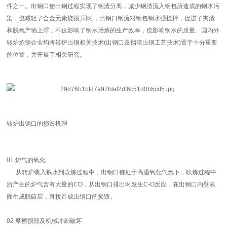
件之一。出钢口使出钢过程实现了钢渣分离，减少钢渣流入钢包所造成的钢水污
染，也减轻了合金元素烧损;同时，出钢口钢流对钢包钢水强搅拌，促进了夹渣
和脱氧产物上浮，不仅影响了钢水冶炼的生产效率，也影响钢水的质量。国内外
转炉炼钢企业均将转炉出钢相关技术(出钢口及挡渣出钢工艺技术)置于十分重要
的位置，并开展了相关研究。
转炉出钢口的损毁机理
01 炉气的氧化
从转炉装入铁水到吹炼过程中，出钢口都处于高温氧化气氛下，吹炼过程中
所产生的炉气含有大量的CO，从出钢口排出时发生C-O反应，在出钢口内壁表
面生成脱碳层，直接造成出钢口的损毁。
02
摩擦损毁及机械冲刷破坏