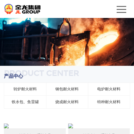
PRODUCT CENTER
产品中心
转炉耐火材料
钢包耐火材料
电炉耐火材料
铁水包、鱼雷罐
烧成耐火材料
特种耐火材料