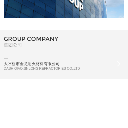
GROUP COMPANY
集团公司
大石桥市金龙耐火材料有限公司
DASHIQIAO JINLONG REFRACTORIES CO.,LTD
Y