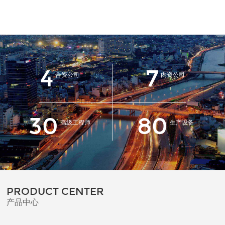
4
7
合资公司
内资公司
30
80
高级工程师
生产设备
PRODUCT CENTER
产品中心