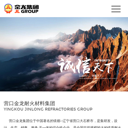
营口金龙耐火材料集团
YINGKOU JINLONG REFRACTORIES GROUP
营口金龙集团位于中国著名的镁都--辽宁省营口大石桥市，是集研发，设
计，生产，销售，服务 于一体的综合性企业，是全国目前规模较大的镁质耐火