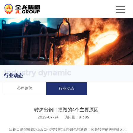
Industry dynamic
行业动态
公司新闻
行业动态
转炉出钢口损毁的4个主要原因
2025-07-24
访问量：81385
出钢口是熔融钢水从BOF 炉(转炉)流向钢包的通道，它是转炉的关键耐火元