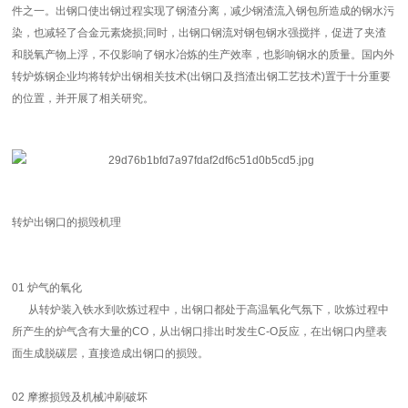
件之一。出钢口使出钢过程实现了钢渣分离，减少钢渣流入钢包所造成的钢水污
染，也减轻了合金元素烧损;同时，出钢口钢流对钢包钢水强搅拌，促进了夹渣
和脱氧产物上浮，不仅影响了钢水冶炼的生产效率，也影响钢水的质量。国内外
转炉炼钢企业均将转炉出钢相关技术(出钢口及挡渣出钢工艺技术)置于十分重要
的位置，并开展了相关研究。
转炉出钢口的损毁机理
01 炉气的氧化
从转炉装入铁水到吹炼过程中，出钢口都处于高温氧化气氛下，吹炼过程中
所产生的炉气含有大量的CO，从出钢口排出时发生C-O反应，在出钢口内壁表
面生成脱碳层，直接造成出钢口的损毁。
02
摩擦损毁及机械冲刷破坏