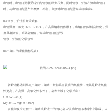
出钢时，出钢口要承受转炉内钢水的巨大压力，同时钢水、炉渣在流出出钢口
时，与出钢口内壁产生摩擦、冲刷，直接对出钢口内壁造成机械破坏。
03 钢水、炉渣的高温熔解
出钢温度一般为1680-1710℃，在高温钢水的作用下，出钢口的材料会软化，强
度显著降低，甚至会熔解，造成出钢口的损毁。
钢水、炉渣的化学侵蚀
04出钢口的理化指标见表1。
转炉冶炼达到终点出钢时，钢水一般都具有较强的氧化性，尤其是炉渣氧化
性更高，在高温、高氧化性条件下，会发生以下化学反应：
C+O→CO↑(1)
MgO+C→Mg↑+CO↑(2)
在化学反应过程中，钢水或炉渣中的ω(O)会从镁质出钢口材料中夺取碳，从