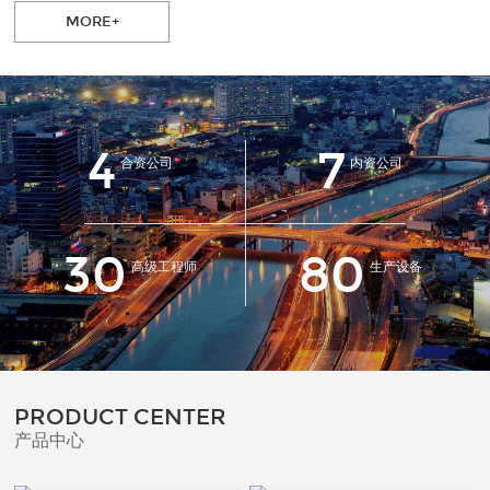
MORE+
4
7
合资公司
内资公司
30
80
高级工程师
生产设备
PRODUCT CENTER
产品中心