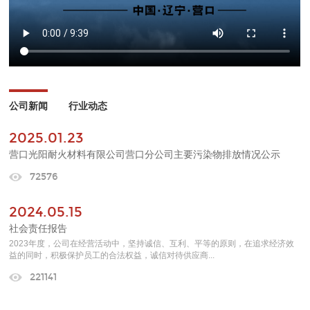
公司新闻
行业动态
2025.01.23
营口光阳耐火材料有限公司营口分公司主要污染物排放情况公示
72576
2024.05.15
社会责任报告
2023年度，公司在经营活动中，坚持诚信、互利、平等的原则，在追求经济效
益的同时，积极保护员工的合法权益，诚信对待供应商...
221141