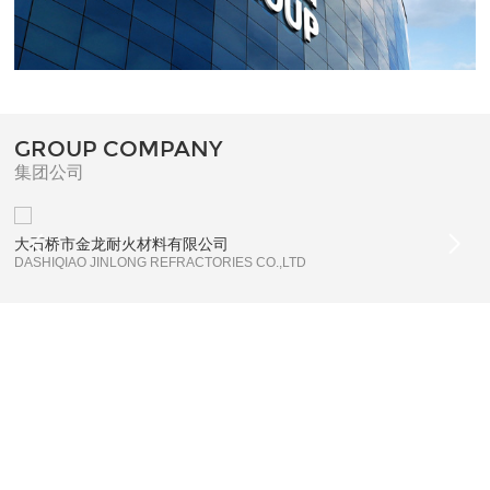
GROUP COMPANY
集团公司
大石桥市金龙耐火材料有限公司
DASHIQIAO JINLONG REFRACTORIES CO.,LTD
Y