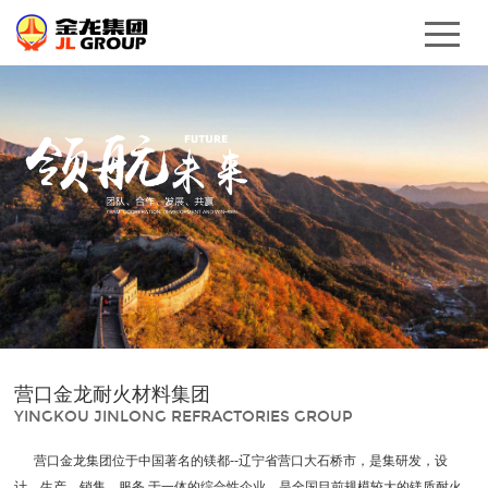
营口金龙耐火材料集团
YINGKOU JINLONG REFRACTORIES GROUP
营口金龙集团位于中国著名的镁都--辽宁省营口大石桥市，是集研发，设
计，生产，销售，服务 于一体的综合性企业，是全国目前规模较大的镁质耐火