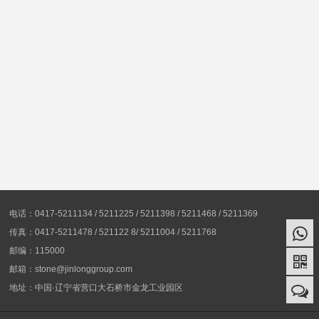
转炉耐火材料
钢包耐火材料
电炉耐火材料
铁水包、鱼雷罐
烧成耐火材料
特种耐火材料
电话：0417-5211134 / 5211225 / 5211398 / 5211468 / 5211369
传真：0417-5211478 / 521122 8/ 5211004 / 5211768
邮编：115000
邮箱：stone@jinlonggroup.com
地址：中国·辽宁省营口大石桥市金龙工业园区