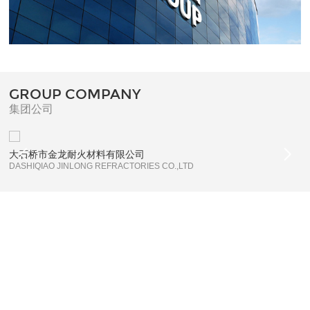
GROUP COMPANY
集团公司
大石桥市金龙耐火材料有限公司
DASHIQIAO JINLONG REFRACTORIES CO.,LTD
Y