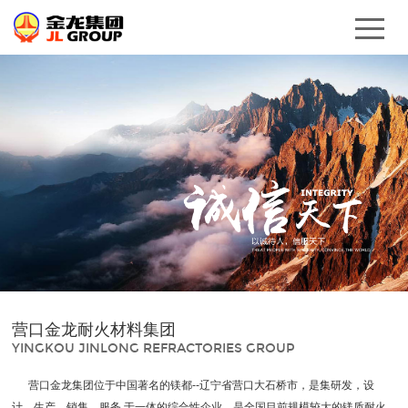
营口金龙耐火材料集团
YINGKOU JINLONG REFRACTORIES GROUP
营口金龙集团位于中国著名的镁都--辽宁省营口大石桥市，是集研发，设
计，生产，销售，服务 于一体的综合性企业，是全国目前规模较大的镁质耐火