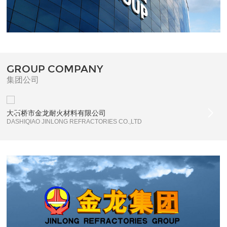
GROUP COMPANY
集团公司
大石桥市金龙耐火材料有限公司
DASHIQIAO JINLONG REFRACTORIES CO.,LTD
Y