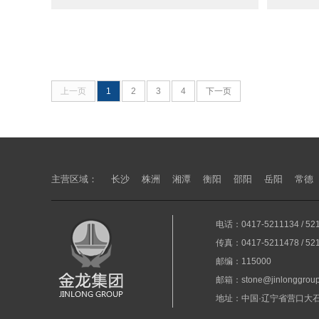
上一页
1
2
3
4
下一页
主营区域：
长沙
株洲
湘潭
衡阳
邵阳
岳阳
常德
电话：0417-5211134 / 5211
传真：0417-5211478 / 5211
邮编：115000
邮箱：stone@jinlonggrou
地址：中国·辽宁省营口大