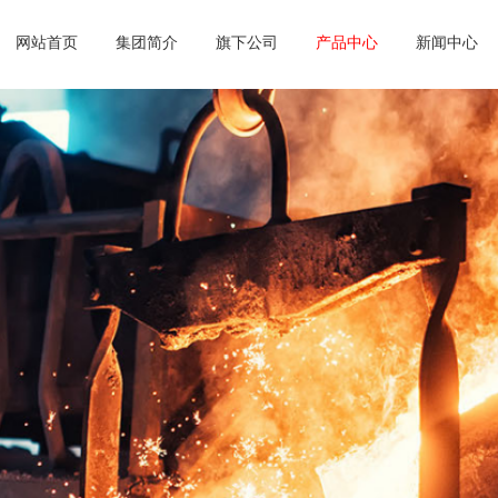
网站首页
集团简介
旗下公司
产品中心
新闻中心