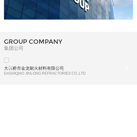
GROUP COMPANY
集团公司
大石桥市金龙耐火材料有限公司
DASHIQIAO JINLONG REFRACTORIES CO.,LTD
Y