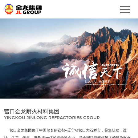
营口金龙耐火材料集团
YINGKOU JINLONG REFRACTORIES GROUP
营口金龙集团位于中国著名的镁都--辽宁省营口大石桥市，是集研发，设
计，生产，销售，服务 于一体的综合性企业，是全国目前规模较大的镁质耐火