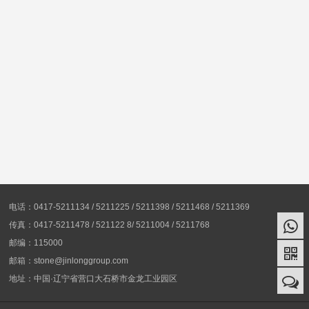
转炉耐火材料
钢包耐火材料
电炉耐火材料
铁水包、鱼雷罐
烧成耐火材料
特种耐火材料
电话：0417-5211134 / 5211225 / 5211398 / 5211468 / 5211369
传真：0417-5211478 / 521122 8/ 5211004 / 5211768
邮编：115000
邮箱：stone@jinlonggroup.com
地址：中国·辽宁省营口大石桥市金龙工业园区