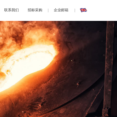
联系我们
招标采购
企业邮箱