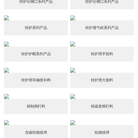
转炉出钢口系列产品
转炉出钢口系列产品
转炉系列产品
转炉透气砖系列产品
转炉炉帽系列产品
转炉用手投料
转炉用耳轴喷补料
转炉用大面料
镁制捣打料
镁碳质捣打料
含碳轻烧镁球
轻烧镁球