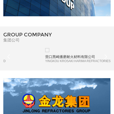
GROUP COMPANY
集团公司
营口黑崎播磨耐火材料有限公司
YINGKOU KROSAKI HARIMA REFRACTORIES CO.,LTD
Y