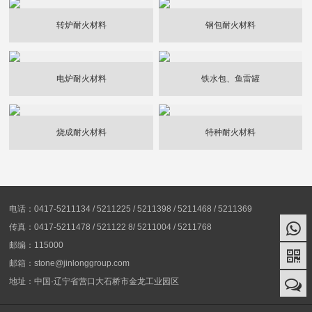
转炉耐火材料
钢包耐火材料
电炉耐火材料
铁水包、鱼雷罐
烧成耐火材料
特种耐火材料
电话：0417-5211134 / 5211225 / 5211398 / 5211468 / 5211369
传真：0417-5211478 / 521122 8/ 5211004 / 5211768
邮编：115000
邮箱：stone@jinlonggroup.com
地址：中国·辽宁省营口大石桥市金龙工业园区