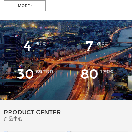
MORE+
4
7
合资公司
内资公司
30
80
高级工程师
生产设备
PRODUCT CENTER
产品中心