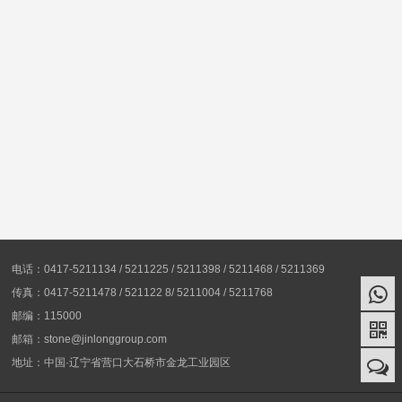
转炉耐火材料
钢包耐火材料
电炉耐火材料
铁水包、鱼雷罐
烧成耐火材料
特种耐火材料
电话：0417-5211134 / 5211225 / 5211398 / 5211468 / 5211369
传真：0417-5211478 / 521122 8/ 5211004 / 5211768
邮编：115000
邮箱：stone@jinlonggroup.com
地址：中国·辽宁省营口大石桥市金龙工业园区