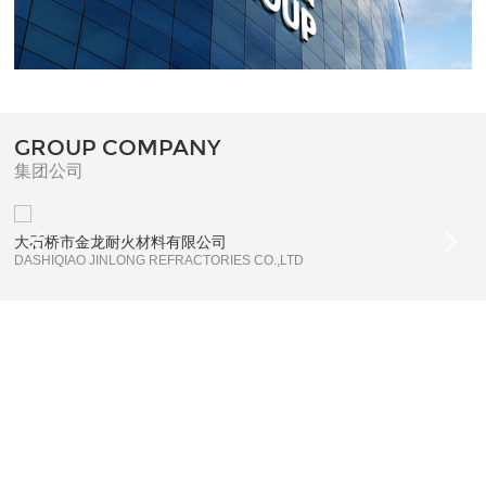
GROUP COMPANY
集团公司
大石桥市金龙耐火材料有限公司
DASHIQIAO JINLONG REFRACTORIES CO.,LTD
Y