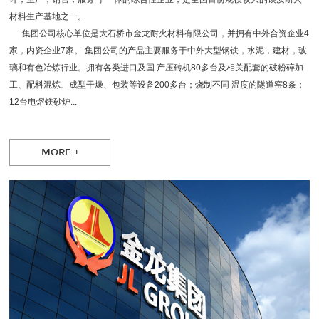
材料生产基地之一。
集团公司核心单位是大石桥市金龙耐火材料有限公司，并拥有中外合资企业4
家，内资企业7家。 集团公司的产品主要服务于中外大型钢铁，水泥，建材，玻
璃和有色冶炼行业。拥有各类进口及国 产压砖机80多台及相关配套的破粉碎加
工、配料混炼、成型干燥、包装等设备200多台；烧制不同 温度的隧道窑8条；
12台电熔镁砂炉...
MORE +