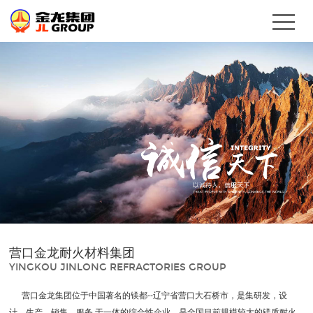
营口金龙耐火材料集团
YINGKOU JINLONG REFRACTORIES GROUP
营口金龙集团位于中国著名的镁都--辽宁省营口大石桥市，是集研发，设
计，生产，销售，服务 于一体的综合性企业，是全国目前规模较大的镁质耐火