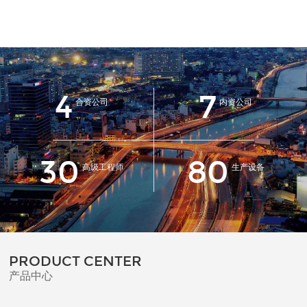
4
7
合资公司
内资公司
30
80
高级工程师
生产设备
PRODUCT CENTER
产品中心