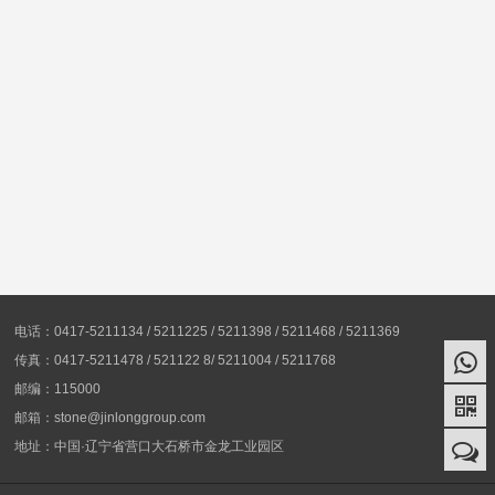
转炉耐火材料
钢包耐火材料
电炉耐火材料
铁水包、鱼雷罐
烧成耐火材料
特种耐火材料
电话：0417-5211134 / 5211225 / 5211398 / 5211468 / 5211369
传真：0417-5211478 / 521122 8/ 5211004 / 5211768
邮编：115000
邮箱：stone@jinlonggroup.com
地址：中国·辽宁省营口大石桥市金龙工业园区