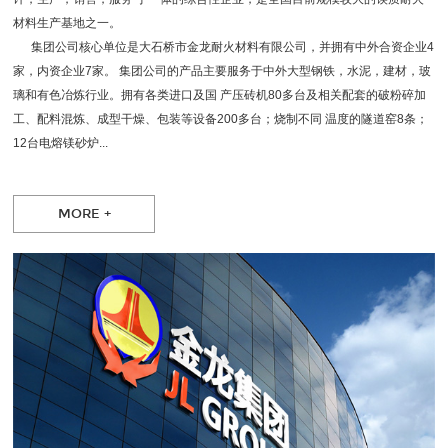
材料生产基地之一。
集团公司核心单位是大石桥市金龙耐火材料有限公司，并拥有中外合资企业4
家，内资企业7家。 集团公司的产品主要服务于中外大型钢铁，水泥，建材，玻
璃和有色冶炼行业。拥有各类进口及国 产压砖机80多台及相关配套的破粉碎加
工、配料混炼、成型干燥、包装等设备200多台；烧制不同 温度的隧道窑8条；
12台电熔镁砂炉...
MORE +