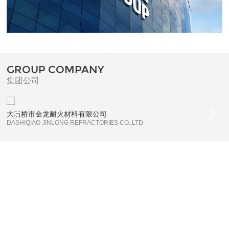
GROUP COMPANY
集团公司
大石桥市金龙耐火材料有限公司
DASHIQIAO JINLONG REFRACTORIES CO.,LTD
Y