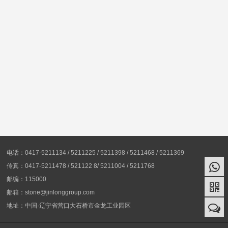
转炉耐火材料
钢包耐火材料
电炉耐火材料
铁水包、鱼雷罐
烧成耐火材料
特种耐火材料
电话：0417-5211134 / 5211225 / 5211398 / 5211468 / 5211369
传真：0417-5211478 / 521122 8/ 5211004 / 5211768
邮编：115000
邮箱：stone@jinlonggroup.com
地址：中国·辽宁省营口大石桥市金龙工业园区