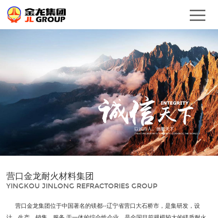
营口金龙耐火材料集团
YINGKOU JINLONG REFRACTORIES GROUP
营口金龙集团位于中国著名的镁都--辽宁省营口大石桥市，是集研发，设
计，生产，销售，服务 于一体的综合性企业，是全国目前规模较大的镁质耐火