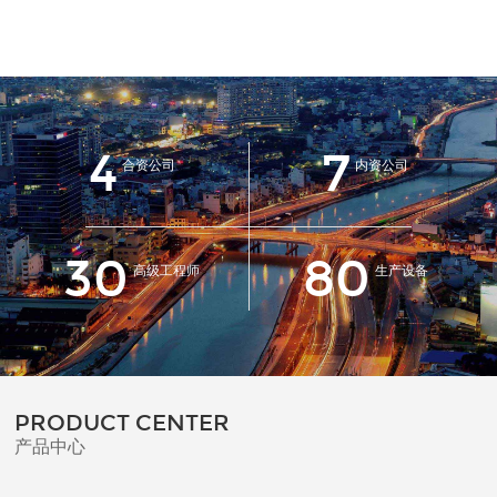
4
7
合资公司
内资公司
30
80
高级工程师
生产设备
PRODUCT CENTER
产品中心