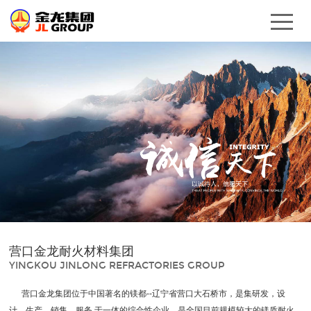
营口金龙耐火材料集团
YINGKOU JINLONG REFRACTORIES GROUP
营口金龙集团位于中国著名的镁都--辽宁省营口大石桥市，是集研发，设
计，生产，销售，服务 于一体的综合性企业，是全国目前规模较大的镁质耐火