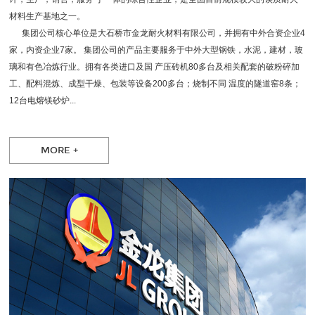
材料生产基地之一。
集团公司核心单位是大石桥市金龙耐火材料有限公司，并拥有中外合资企业4
家，内资企业7家。 集团公司的产品主要服务于中外大型钢铁，水泥，建材，玻
璃和有色冶炼行业。拥有各类进口及国 产压砖机80多台及相关配套的破粉碎加
工、配料混炼、成型干燥、包装等设备200多台；烧制不同 温度的隧道窑8条；
12台电熔镁砂炉...
MORE +