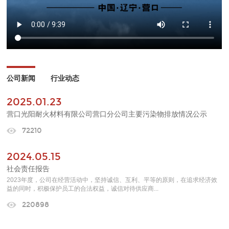
公司新闻
行业动态
2025.01.23
营口光阳耐火材料有限公司营口分公司主要污染物排放情况公示
72210
2024.05.15
社会责任报告
2023年度，公司在经营活动中，坚持诚信、互利、平等的原则，在追求经济效
益的同时，积极保护员工的合法权益，诚信对待供应商...
220898