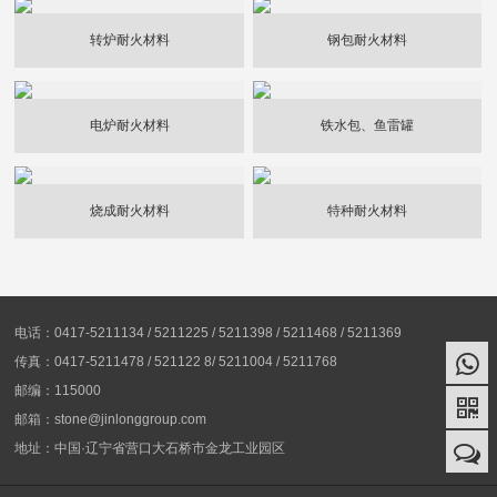
转炉耐火材料
钢包耐火材料
电炉耐火材料
铁水包、鱼雷罐
烧成耐火材料
特种耐火材料
电话：0417-5211134 / 5211225 / 5211398 / 5211468 / 5211369
传真：0417-5211478 / 521122 8/ 5211004 / 5211768
邮编：115000
邮箱：stone@jinlonggroup.com
地址：中国·辽宁省营口大石桥市金龙工业园区