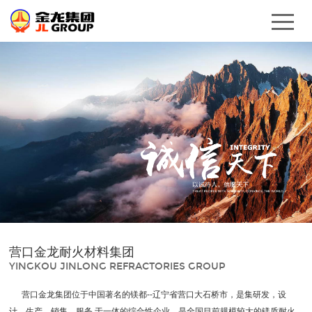
营口金龙耐火材料集团
YINGKOU JINLONG REFRACTORIES GROUP
营口金龙集团位于中国著名的镁都--辽宁省营口大石桥市，是集研发，设
计，生产，销售，服务 于一体的综合性企业，是全国目前规模较大的镁质耐火