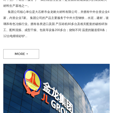
材料生产基地之一。
集团公司核心单位是大石桥市金龙耐火材料有限公司，并拥有中外合资企业4
家，内资企业7家。 集团公司的产品主要服务于中外大型钢铁，水泥，建材，玻
璃和有色冶炼行业。拥有各类进口及国 产压砖机80多台及相关配套的破粉碎加
工、配料混炼、成型干燥、包装等设备200多台；烧制不同 温度的隧道窑8条；
12台电熔镁砂炉...
MORE +