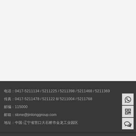
转炉耐火材料
钢包耐火材料
电炉耐火材料
铁水包、鱼雷罐
烧成耐火材料
特种耐火材料
电话：0417-5211134 / 5211225 / 5211398 / 5211468 / 5211369
传真：0417-5211478 / 521122 8/ 5211004 / 5211768
邮编：115000
邮箱：stone@jinlonggroup.com
地址：中国·辽宁省营口大石桥市金龙工业园区