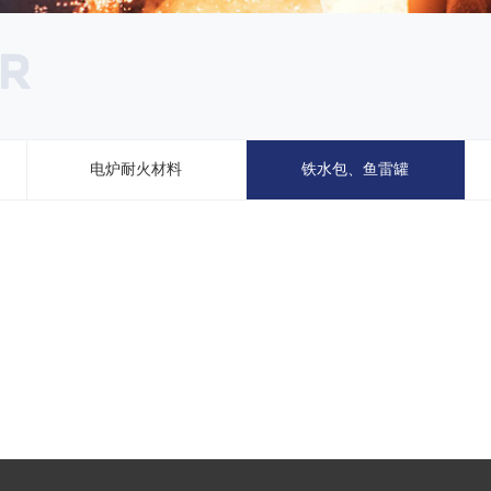
R
电炉耐火材料
铁水包、鱼雷罐