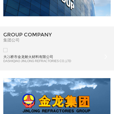
GROUP COMPANY
集团公司
大石桥市金龙耐火材料有限公司
DASHIQIAO JINLONG REFRACTORIES CO.,LTD
Y