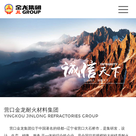
营口金龙耐火材料集团
YINGKOU JINLONG REFRACTORIES GROUP
营口金龙集团位于中国著名的镁都--辽宁省营口大石桥市，是集研发，设
计，生产，销售，服务 于一体的综合性企业，是全国目前规模较大的镁质耐火