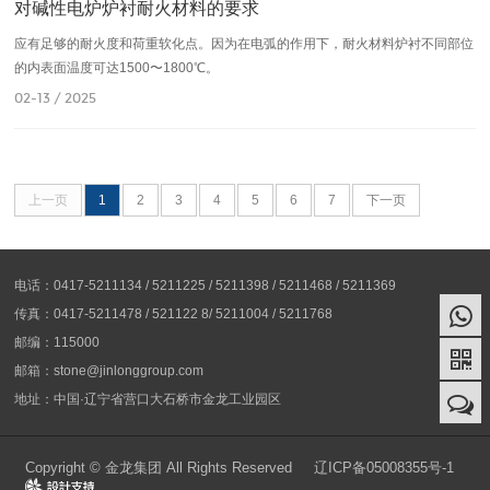
对碱性电炉炉衬耐火材料的要求
应有足够的耐火度和荷重软化点。因为在电弧的作用下，耐火材料炉衬不同部位
的内表面温度可达1500〜1800℃。
02-13 / 2025
上一页
1
2
3
4
5
6
7
下一页
电话：0417-5211134 / 5211225 / 5211398 / 5211468 / 5211369
传真：0417-5211478 / 521122 8/ 5211004 / 5211768
邮编：115000
邮箱：stone@jinlonggroup.com
地址：中国·辽宁省营口大石桥市金龙工业园区
Copyright © 金龙集团 All Rights Reserved
辽ICP备05008355号-1
Design